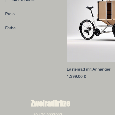
Preis
Farbe
1.099 €
1.399 €
Grün
Orange
Lastenrad mit Anhänger
Preis
1.399,00 €
Zweiradfritze
+49 172 3237007