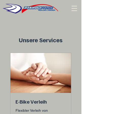
Unsere Services
E-Bike Verleih
Flexibler Verleih von