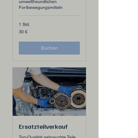
umweltfreundlichen
Fortbewegungsmitteln
1 Std.
30
30 €
Euro
Buchen
Ersatzteilverkauf
Top-Qualität gebrauchte Teile